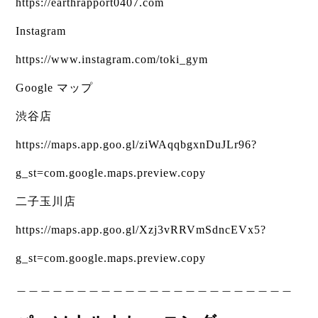
https://earthrapport0407.com
Instagram
https://www.instagram.com/toki_gym
Google マップ
渋谷店
https://maps.app.goo.gl/ziWAqqbgxnDuJLr96?
g_st=com.google.maps.preview.copy
二子玉川店
https://maps.app.goo.gl/Xzj3vRRVmSdncEVx5?
g_st=com.google.maps.preview.copy
＿＿＿＿＿＿＿＿＿＿＿＿＿＿＿＿＿＿＿＿＿＿＿