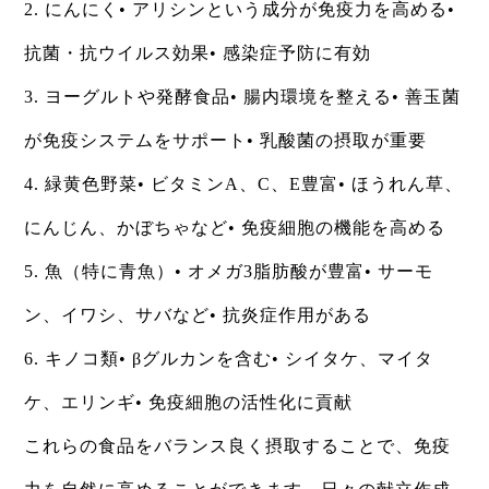
2. にんにく• アリシンという成分が免疫力を高める•
抗菌・抗ウイルス効果• 感染症予防に有効
3. ヨーグルトや発酵食品• 腸内環境を整える• 善玉菌
が免疫システムをサポート• 乳酸菌の摂取が重要
4. 緑黄色野菜• ビタミンA、C、E豊富• ほうれん草、
にんじん、かぼちゃなど• 免疫細胞の機能を高める
5. 魚（特に青魚）• オメガ3脂肪酸が豊富• サーモ
ン、イワシ、サバなど• 抗炎症作用がある
6. キノコ類• βグルカンを含む• シイタケ、マイタ
ケ、エリンギ• 免疫細胞の活性化に貢献
これらの食品をバランス良く摂取することで、免疫