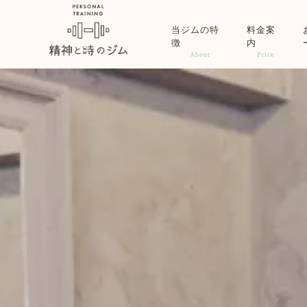
当ジムの特
料金案
徴
内
About
Price
トップ
当ジムの特徴
料金案内
お客様インタビュー
クチコミ
ブログ
お問い合わせ
店舗一覧