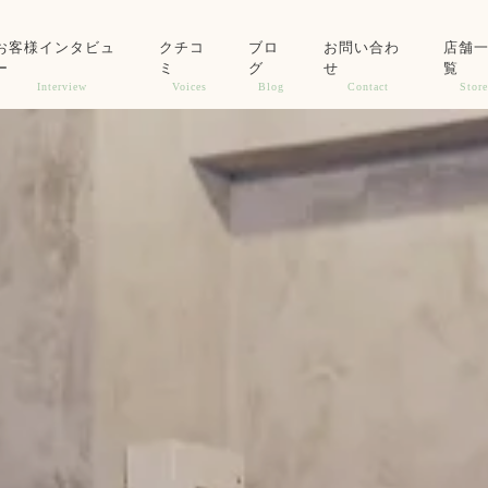
お客様インタビュ
クチコ
ブロ
お問い合わ
店舗
ー
ミ
グ
せ
覧
Interview
Voices
Blog
Contact
Store