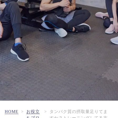
FRANCHISE
フランチャイズお問い合わせ
HOME
>
お役立
>
タンパク質の摂取量足りてま
ちブロ
すか？トレーニングしてる方