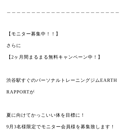
＿＿＿＿＿＿＿＿＿＿＿＿＿＿＿＿＿＿＿＿＿＿＿
⁡
【モニター募集中！！】
さらに
【2ヶ月間まるまる無料キャンペーン中！】
⁡
渋谷駅すぐのパーソナルトレーニングジムEARTH
RAPPORTが
⁡
夏に向けてかっこいい体を目標に！
9月3名様限定でモニター会員様を募集致します！