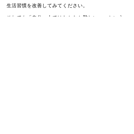
生活習慣を改善してみてください。
それでも「自分一人ではなかなか難しい…」という
場合は、プロの力を借りるのも一つの手です。パー
ソナルトレーニングジム『精神と時のジム』では、
30〜40代の体質変化に合わせた無理のないボディメ
イク指導によって、一人ひとりのダイエットをサポ
ートしています。筋力アップによる基礎代謝向上か
ら食事管理までトータルでフォローしてくれるの
で、「痩せにくい」と悩む方でも効率よく理想の体
型に近づくことが可能です。あなたも『精神と時の
ジム』で、年齢に負けない身体づくりを始めてみま