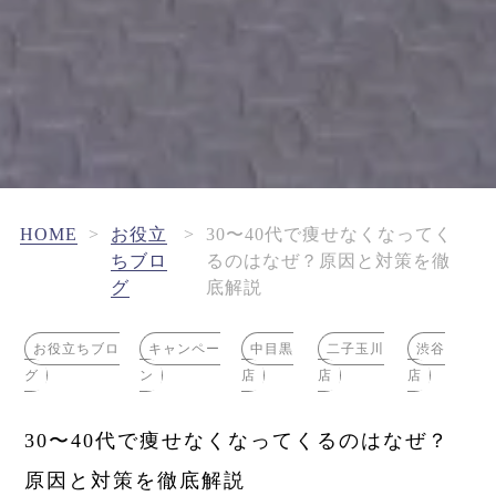
HOME
>
お役立
>
30〜40代で痩せなくなってく
ちブロ
るのはなぜ？原因と対策を徹
グ
底解説
お役立ちブロ
キャンペー
中目黒
二子玉川
渋谷
グ
ン
店
店
店
30〜40代で痩せなくなってくるのはなぜ？
原因と対策を徹底解説